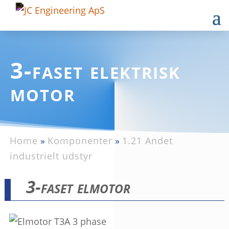
3-faset elektrisk
motor
Home
»
Komponenter
»
1.21 Andet
industrielt udstyr
3-faset elmotor