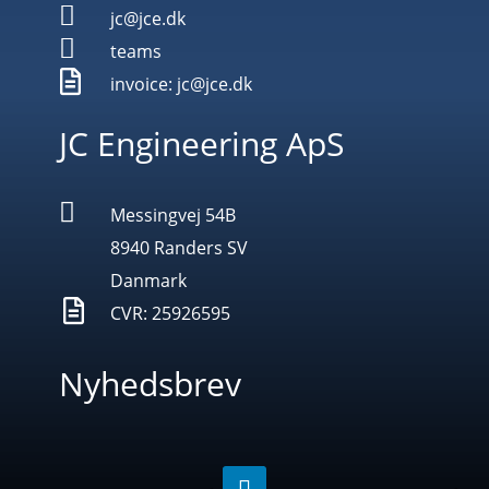

jc@jce.dk

teams

invoice: jc@jce.dk
JC Engineering ApS

Messingvej 54B
8940 Randers SV
Danmark

CVR: 25926595
Nyhedsbrev