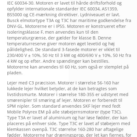
IEC 60034-30. Motoren er lavet til hårde driftsforhold og
opfylder internationale standarder IEC 60034, AS1359,
BS5000 og CE-mærkning direktiver. Lydniveauet er lavt.
Busck elmotortype T3A og T3C har maritime godkendelse fra
DNV-GL. Motorerne er i IP55. Motoren er konstrueret efter
isoleringsklasse F, men anvendes kun til den
temperaturgrænse, der gælder for klasse B. Denne
temperaturreserve giver motoren øget levetid og høj
pålidelighed. De standard 3-fasede motorer er viklet til
230/400 V ± 10%, 50 Hz til 3 kW og 400/690 V ± 10%, 50 Hz fra
4 kW og op efter. Andre spændinger kan bestilles.
Motorerne kan anvendes til 60 Hz, som også er stemplet på
pladen.
Lejer med C3 præcision. Motorer i størrelse 56-160 har
lukkede lejer hvilket betyder, at de kan betragtes som
livstidssmurte. Motorer i størrelse 180-355 er udstyret med
smørenipler til smøring af lejer. Motoren er forberedt til
SPM nipler. Som standard anvendes SKF lejer med fedt
Mobile Polyrex EM på alle støbejernsmotorer (type T3C).
Type T3A er lavet af aluminium og har løse fødder, der kan
placeres på enhver side. Type T3C er lavet af støbejern med
klemkassen ovenpå. T3C størrelse 160-280 har aftagelige
fødder. Motorerne har dræningsprop, der let kan fjernes, for