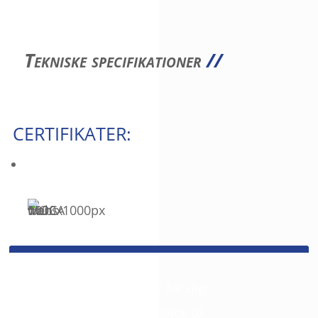
Tekniske specifikationer
//
CERTIFIKATER:
SPØRGSMÅL?
Så giv os et kald. Vi er her for dig:
+45 42 46 68 00
//
mail@jce.dk