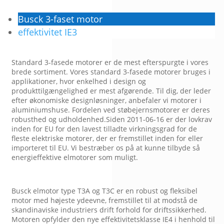
Busck 3-faset motor
effektivitet IE3
Standard 3-fasede motorer er de mest efterspurgte i vores
brede sortiment. Vores standard 3-fasede motorer bruges i
applikationer, hvor enkelhed i design og
produkttilgængelighed er mest afgørende. Til dig, der leder
efter økonomiske designløsninger, anbefaler vi motorer i
aluminiumshuse. Fordelen ved støbejernsmotorer er deres
robusthed og udholdenhed.Siden 2011-06-16 er der lovkrav
inden for EU for den lavest tilladte virkningsgrad for de
fleste elektriske motorer, der er fremstillet inden for eller
importeret til EU. Vi bestræber os på at kunne tilbyde så
energieffektive elmotorer som muligt.
Busck elmotor type T3A og T3C er en robust og fleksibel
motor med højeste ydeevne, fremstillet til at modstå de
skandinaviske industriers drift forhold for driftssikkerhed.
Motoren opfylder den nye effektivitetsklasse IE4 i henhold til