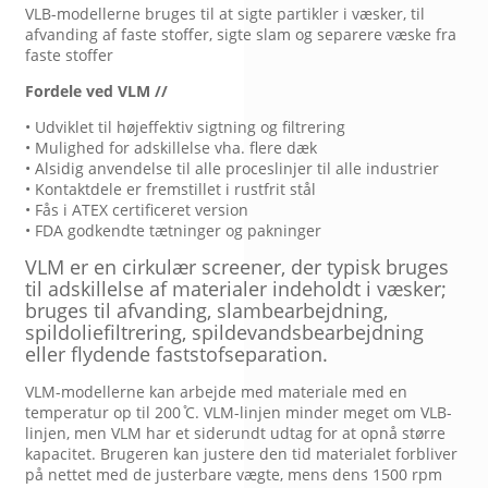
VLB-modellerne bruges til at sigte partikler i væsker, til
afvanding af faste stoffer, sigte slam og separere væske fra
faste stoffer
Fordele ved VLM //
• Udviklet til højeffektiv sigtning og filtrering
• Mulighed for adskillelse vha. flere dæk
• Alsidig anvendelse til alle proceslinjer til alle industrier
• Kontaktdele er fremstillet i rustfrit stål
• Fås i ATEX certificeret version
• FDA godkendte tætninger og pakninger
VLM er en cirkulær screener, der typisk bruges
til adskillelse af materialer indeholdt i væsker;
bruges til afvanding, slambearbejdning,
spildoliefiltrering, spildevandsbearbejdning
eller flydende faststofseparation.
VLM-modellerne kan arbejde med materiale med en
temperatur op til 200 ̊C. VLM-linjen minder meget om VLB-
linjen, men VLM har et siderundt udtag for at opnå større
kapacitet. Brugeren kan justere den tid materialet forbliver
på nettet med de justerbare vægte, mens dens 1500 rpm