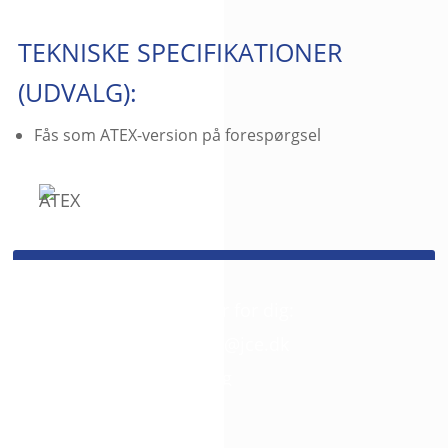
TEKNISKE SPECIFIKATIONER
(UDVALG):
Fås som ATEX-version på forespørgsel
SPØRGSMÅL?
Så giv os et kald. Vi er her for dig:
+45 42 46 68 00
//
mail@jce.dk
3D filer fås på anmodning