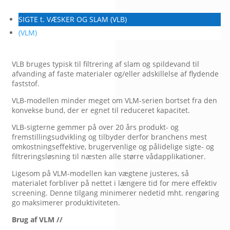
SIGTE t. VÆSKER OG SLAM (VLB)
(VLM)
VLB bruges typisk til filtrering af slam og spildevand til
afvanding af faste materialer og/eller adskillelse af flydende
faststof.
VLB-modellen minder meget om VLM-serien bortset fra den
konvekse bund, der er egnet til reduceret kapacitet.
VLB-sigterne gemmer på over 20 års produkt- og
fremstillingsudvikling og tilbyder derfor branchens mest
omkostningseffektive, brugervenlige og pålidelige sigte- og
filtreringsløsning til næsten alle større vådapplikationer.
Ligesom på VLM-modellen kan vægtene justeres, så
materialet forbliver på nettet i længere tid for mere effektiv
screening. Denne tilgang minimerer nedetid mht. rengøring
go maksimerer produktiviteten.
Brug af VLM //