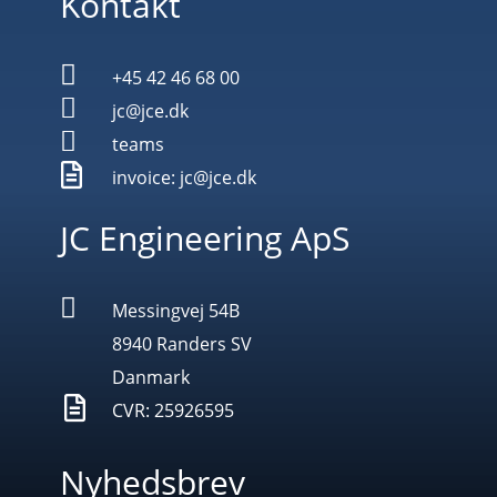
Kontakt

+45 42 46 68 00

jc@jce.dk

teams

invoice: jc@jce.dk
JC Engineering ApS

Messingvej 54B
8940 Randers SV
Danmark

CVR: 25926595
Nyhedsbrev