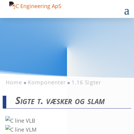
Home
»
Komponenter
»
1.16 Sigter
Sigte t. væsker og slam