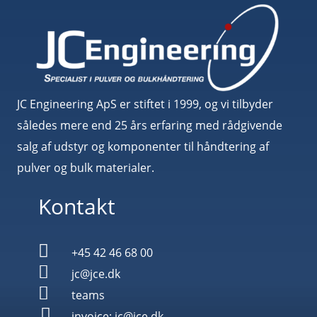
JC Engineering ApS er stiftet i 1999, og vi tilbyder
således mere end 25 års erfaring med rådgivende
salg af udstyr og komponenter til håndtering af
pulver og bulk materialer.
Kontakt

+45 42 46 68 00

jc@jce.dk

teams

invoice: jc@jce.dk