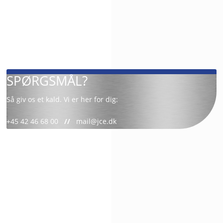
SPØRGSMÅL?
Så giv os et kald. Vi er her for dig:
+45 42 46 68 00
//
mail@jce.dk