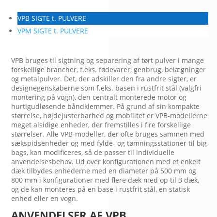
VPB SIGTE t. PULVERE
VPM SIGTE t. PULVERE
VPB bruges til sigtning og separering af tørt pulver i mange
forskellige brancher, f.eks. fødevarer, genbrug, belægninger
og metalpulver. Det, der adskiller den fra andre sigter, er
designegenskaberne som f.eks. basen i rustfrit stål (valgfri
montering på vogn), den centralt monterede motor og
hurtigudløsende båndklemmer. På grund af sin kompakte
størrelse, højdejusterbarhed og mobilitet er VPB-modellerne
meget alsidige enheder, der fremstilles i fire forskellige
størrelser. Alle VPB-modeller, der ofte bruges sammen med
sækspidsenheder og med fylde- og tømningsstationer til big
bags, kan modificeres, så de passer til individuelle
anvendelsesbehov. Ud over konfigurationen med et enkelt
dæk tilbydes enhederne med en diameter på 500 mm og
800 mm i konfigurationer med flere dæk med op til 3 dæk,
og de kan monteres på en base i rustfrit stål, en statisk
enhed eller en vogn.
ANVENDELSER AF VPB