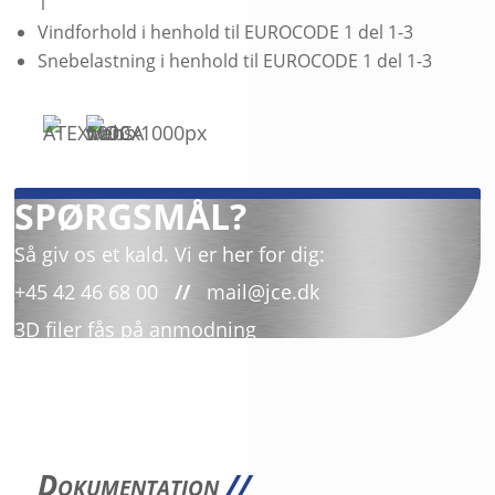
1
Vindforhold i henhold til EUROCODE 1 del 1-3
Snebelastning i henhold til EUROCODE 1 del 1-3
SPØRGSMÅL?
Så giv os et kald. Vi er her for dig:
+45 42 46 68 00
//
mail@jce.dk
3D filer fås på anmodning
Dokumentation
//