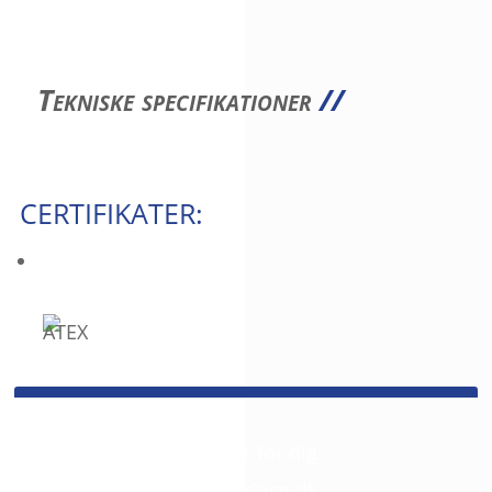
Tekniske specifikationer
//
CERTIFIKATER:
SPØRGSMÅL?
Så giv os et kald. Vi er her for dig:
+45 42 46 68 00
//
mail@jce.dk