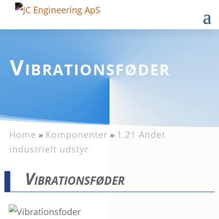
Vibrationsføder
Home
»
Komponenter
»
1.21 Andet
industrielt udstyr
Vibrationsføder