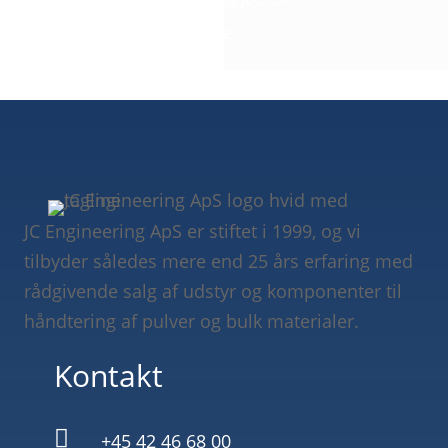
3D filer fås på anmodning
JC Engineering ApS er stiftet i 1999, og vi
tilbyder således mere end 25 års erfaring med
rådgivende salg af udstyr og komponenter til
håndtering af pulver og bulk materialer.
Kontakt

+45 42 46 68 00