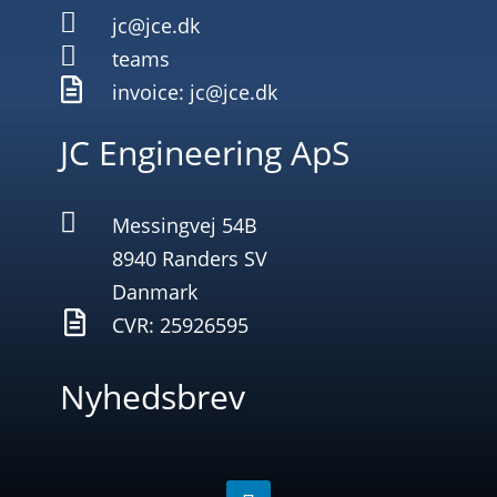

jc@jce.dk

teams

invoice: jc@jce.dk
JC Engineering ApS

Messingvej 54B
8940 Randers SV
Danmark

CVR: 25926595
Nyhedsbrev