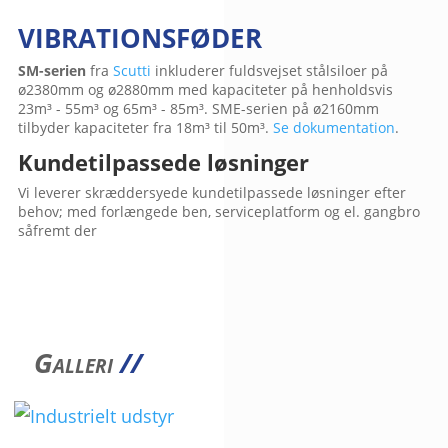
VIBRATIONSFØDER
SM-serien
fra
Scutti
inkluderer fuldsvejset stålsiloer på
ø2380mm og ø2880mm med kapaciteter på henholdsvis
23m³ - 55m³ og 65m³ - 85m³. SME-serien på ø2160mm
tilbyder kapaciteter fra 18m³ til 50m³.
Se dokumentation
.
Kundetilpassede løsninger
Vi leverer skræddersyede kundetilpassede løsninger efter
behov; med forlængede ben, serviceplatform og el. gangbro
såfremt der
Galleri
//