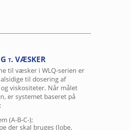
G t. VÆSKER
e til væsker i WLQ-serien er
lsidige til dosering af
 og viskositeter. Når målet
n, er systemet baseret på
:
em (A-B-C-);
e der skal bruges (lobe,