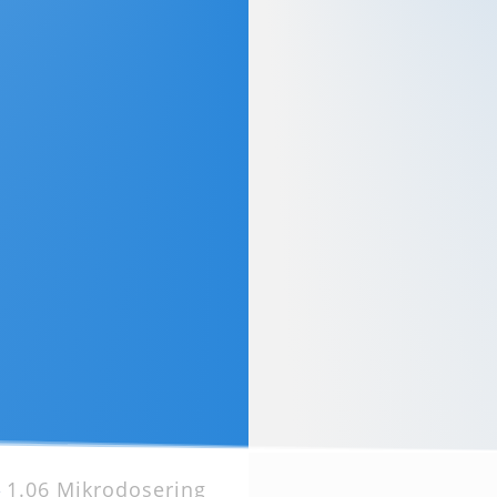
»
1.06 Mikrodosering