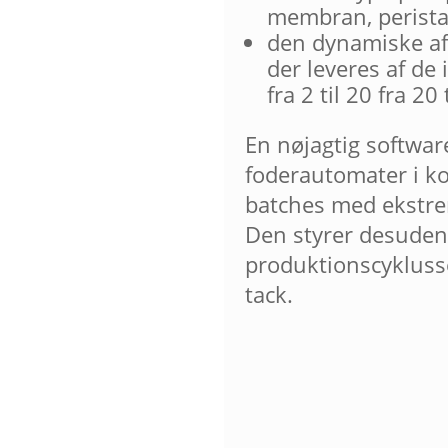
membran, peristalt
den dynamiske afl
der leveres af de
fra 2 til 20 fra 20
En nøjagtig software
foderautomater i kon
batches med ekstre
Den styrer desuden 
produktionscykluss
tack.