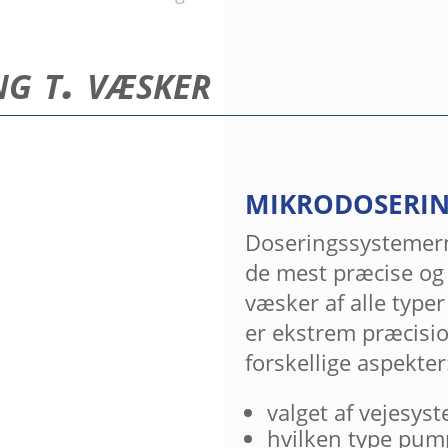
g t. væsker
MIKRODOSERIN
Doseringssystemern
de mest præcise og a
væsker af alle typer
er ekstrem præcisio
forskellige aspekter
valget af vejesyst
hvilken type pump