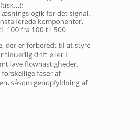
isk...);
æsningslogik for det signal,
 installerede komponenter.
 til 100 fra 100 til 500
, der er forberedt til at styre
tinuerlig drift eller i
mt lave flowhastigheder.
forskellige faser af
en, såsom genopfyldning af