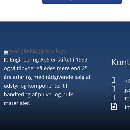
JC Engineering ApS er stiftet i 1999,
Kont
og vi tilbyder således mere end 25
års erfaring med rådgivende salg af

+4
udstyr og komponenter til

jc
håndtering af pulver og bulk

t
materialer.

in