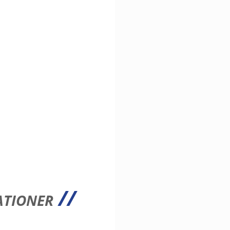
ationer
//