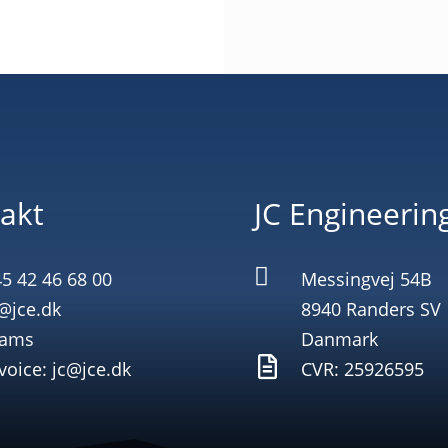
akt
JC Engineerin

5 42 46 68 00
Messingvej 54B
@jce.dk
8940 Randers SV
eams
Danmark

voice: jc@jce.dk
CVR: 25926595