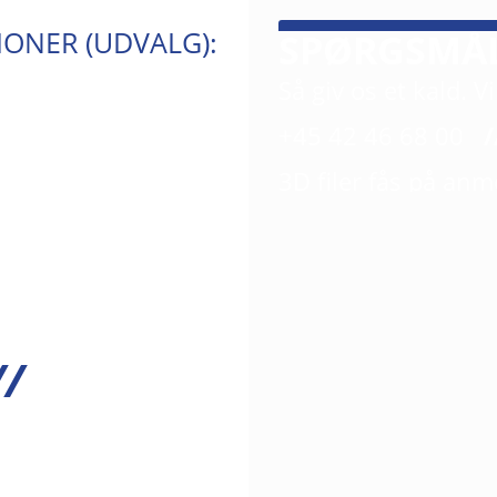
IONER (UDVALG):
SPØRGSMÅ
Så giv os et kald. Vi
+45 42 46 68 00
/
3D filer fås på an
//