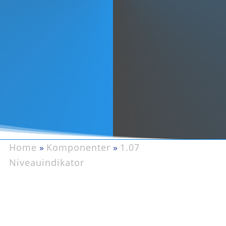
Home
»
Komponenter
»
1.07
Niveauindikator