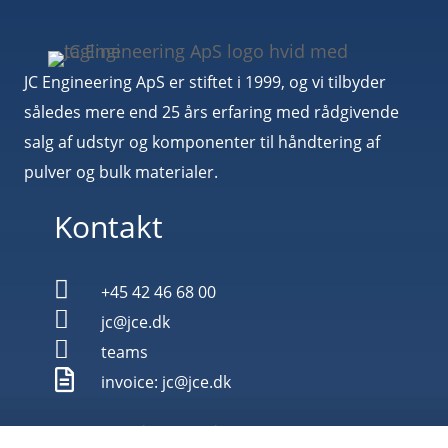
JC Engineering ApS er stiftet i 1999, og vi tilbyder
således mere end 25 års erfaring med rådgivende
salg af udstyr og komponenter til håndtering af
pulver og bulk materialer.
Kontakt

+45 42 46 68 00

jc@jce.dk

teams

invoice: jc@jce.dk
JC Engineering ApS