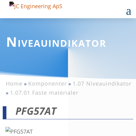
Niveauindikator
Home
»
Komponenter
»
1.07 Niveauindikator
»
1.07.01 Faste materialer
PFG57AT