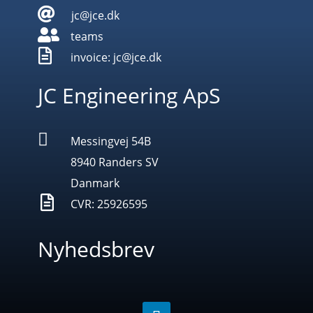

jc@jce.dk

teams

invoice: jc@jce.dk
JC Engineering ApS

Messingvej 54B
8940 Randers SV
Danmark

CVR: 25926595
Nyhedsbrev