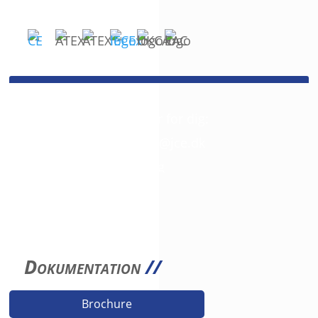
SPØRGSMÅL?
Så giv os et kald. Vi er her for dig:
+45 42 46 68 00
//
mail@jce.dk
3D filer fås på anmodning
Dokumentation
//
Brochure